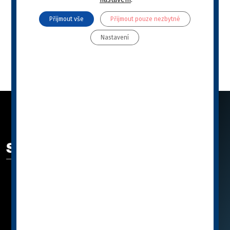
Your web browser doesn't have a PDF plugin. ">click
Přijmout vše
Přijmout pouze nezbytné
here to download the PDF file.
Nastavení
Stáhnout
ODKAZY
SPECIFIC™ se představuje
Katalog
Jak vybrat SPECIFIC™
Knihovna
Poradna
Podporujeme