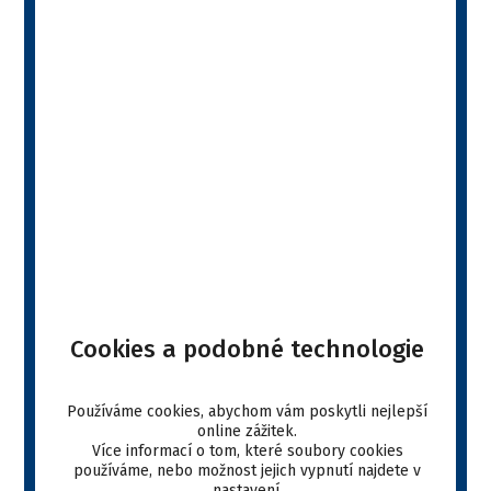
Zvíře:
pes, kočka
Farmakologická skupina:
Klinické diety
Léková forma:
roztok
Balení:
6 x 395 g, 395 g
VYBRAT E-SHOP
Popis produktu
Cookies a podobné technologie
Your web browser doesn't have a PDF plugin. ">click
Používáme cookies, abychom vám poskytli nejlepší
here to download the PDF file.
online zážitek.
Více informací o tom, které soubory cookies
Stáhnout
používáme, nebo možnost jejich vypnutí najdete v
nastavení
.