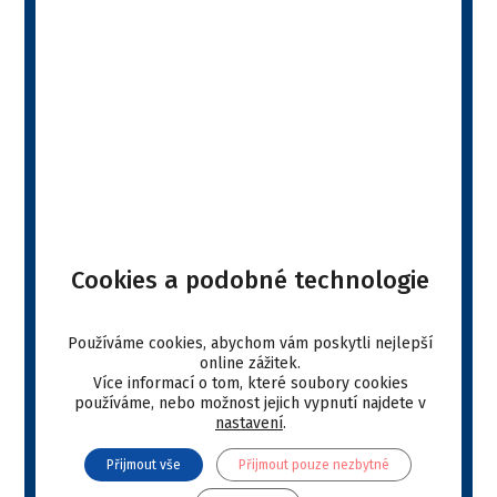
Balení:
60 ml
VYBRAT E-SHOP
Popis produktu
Your web browser doesn't have a PDF plugin. ">click
here to download the PDF file.
Cookies a podobné technologie
Stáhnout
Používáme cookies, abychom vám poskytli nejlepší
online zážitek.
Your web browser doesn't have a PDF plugin. ">click
Více informací o tom, které soubory cookies
používáme, nebo možnost jejich vypnutí najdete v
here to download the PDF file.
nastavení
.
Stáhnout
Přijmout vše
Přijmout pouze nezbytné