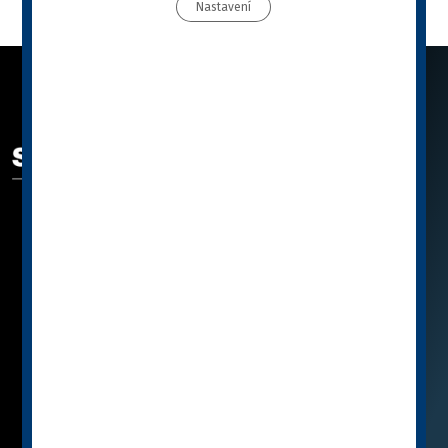
Nastavení
ODKAZY
SPECIFIC™ se představuje
Katalog
Jak vybrat SPECIFIC™
Knihovna
Poradna
Podporujeme
Partnerské E-SHOPY
Značka SPECIFIC™
Zásady ochrany osobních údajů
Podrobně o cookies