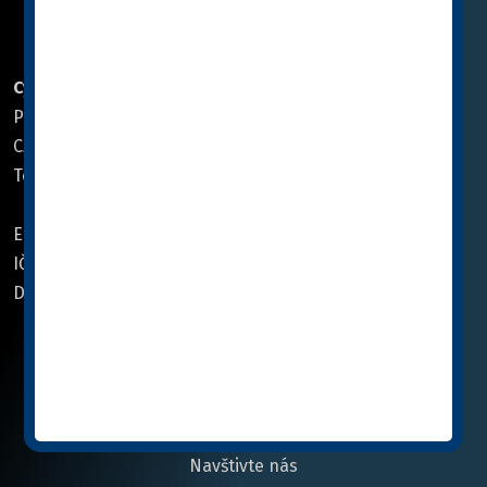
PROVOZOVATEL WEBU
Cymedica CZ, a.s.
Cymedica SK, spol. s r.o.
Pod Nádražím 308
Družstevná 1415/8
CZ 268 01 Hořovice
960 01 Zvolen, Slovensko
Tel.:
+420 311 706 211
Tel.:
+421 45 540 00 40
Email:
info@cymedica.cz
Email:
info@cymedica.sk
IČO: 27419941
IČO: 36 03 17 80
DIČ: CZ27419941
DIČ: SK2020068127
Navštivte nás