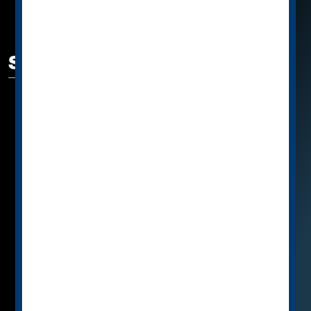
ODKAZY
SPECIFIC™ se představuje
Katalog
Jak vybrat SPECIFIC™
Knihovna
Poradna
Podporujeme
Partnerské E-SHOPY
Značka SPECIFIC™
Zásady ochrany osobních údajů
Podrobně o cookies
PROVOZOVATEL WEBU