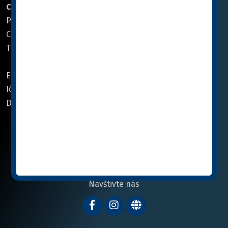
Cymedica CZ, a.s.
Cymedica SK, spol. s r.o.
Pod Nádražím 308
Družstevná 1415/8
CZ 268 01 Hořovice
960 01 Zvolen, Slovensko
Tel.:
+420 311 706 211
Tel.:
+421 45 540 00 40
Email:
info@cymedica.cz
Email:
info@cymedica.sk
IČO: 27419941
IČO: 36 03 17 80
DIČ: CZ27419941
DIČ: SK2020068127
Navštivte nás