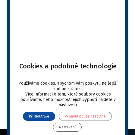
Farmakologická skupina:
Vitamíny a doplňky
Léková forma:
pasta
Balení:
100 ml
VYBRAT E-SHOP
Popis produktu
Cookies a podobné technologie
Your web browser doesn't have a PDF plugin. ">click
Používáme cookies, abychom vám poskytli nejlepší
online zážitek.
here to download the PDF file.
Více informací o tom, které soubory cookies
používáme, nebo možnost jejich vypnutí najdete v
Stáhnout
nastavení
.
Přijmout vše
Přijmout pouze nezbytné
Nastavení