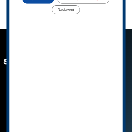
Stáhnout
Nastavení
ODKAZY
SPECIFIC™ se představuje
Katalog
Jak vybrat SPECIFIC™
Knihovna
Poradna
Podporujeme
Partnerské E-SHOPY
Značka SPECIFIC™