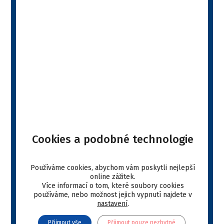
Farmakologická skupina:
Vitamíny a doplňky
Léková forma:
pasta
Balení:
30 ml
VYBRAT E-SHOP
Popis produktu
Your web browser doesn't have a PDF plugin. ">click
Cookies a podobné technologie
here to download the PDF file.
Používáme cookies, abychom vám poskytli nejlepší
Stáhnout
online zážitek.
Více informací o tom, které soubory cookies
používáme, nebo možnost jejich vypnutí najdete v
Your web browser doesn't have a PDF plugin. ">click
nastavení
.
here to download the PDF file.
Přijmout vše
Přijmout pouze nezbytné