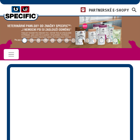
PARTNERSKÉ E-SHOPY
Domů
»
nedostatečnost slinivky
nedostatečnost
slinivky