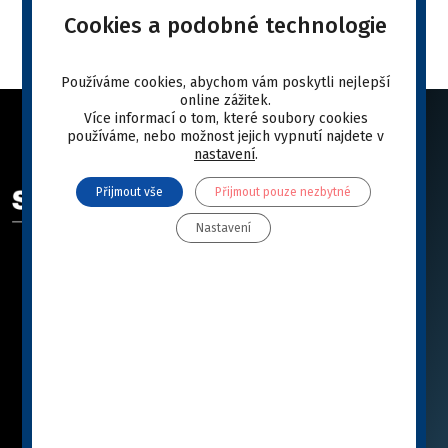
Cookies a podobné technologie
Používáme cookies, abychom vám poskytli nejlepší
online zážitek.
Více informací o tom, které soubory cookies
používáme, nebo možnost jejich vypnutí najdete v
nastavení
.
ODKAZY
Přijmout vše
Přijmout pouze nezbytné
SPECIFIC™ se představuje
Nastavení
Katalog
Jak vybrat SPECIFIC™
Knihovna
Poradna
Podporujeme
Partnerské E-SHOPY
Značka SPECIFIC™
Zásady ochrany osobních údajů