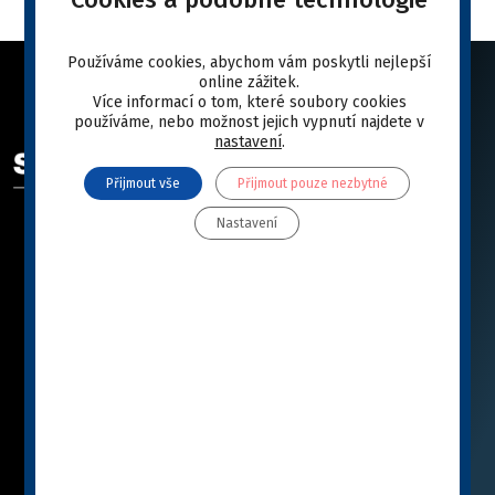
Používáme cookies, abychom vám poskytli nejlepší
online zážitek.
Více informací o tom, které soubory cookies
používáme, nebo možnost jejich vypnutí najdete v
ODKAZY
nastavení
.
Přijmout vše
Přijmout pouze nezbytné
SPECIFIC™ se představuje
Katalog
Nastavení
Jak vybrat SPECIFIC™
Knihovna
Poradna
Podporujeme
Partnerské E-SHOPY
Značka SPECIFIC™
Zásady ochrany osobních údajů
Podrobně o cookies