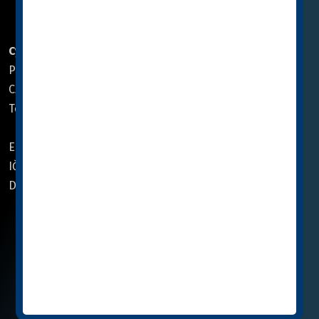
PROVOZOVATEL WEBU
Cymedica CZ, a.s.
Cymedica SK, spol. s r.o.
Pod Nádražím 308
Družstevná 1415/8
CZ 268 01 Hořovice
960 01 Zvolen, Slovensko
Tel.:
+420 311 706 211
Tel.:
+421 45 540 00 40
Email:
info@cymedica.cz
Email:
info@cymedica.sk
IČO: 27419941
IČO: 36 03 17 80
DIČ: CZ27419941
DIČ: SK2020068127
Navštivte nás