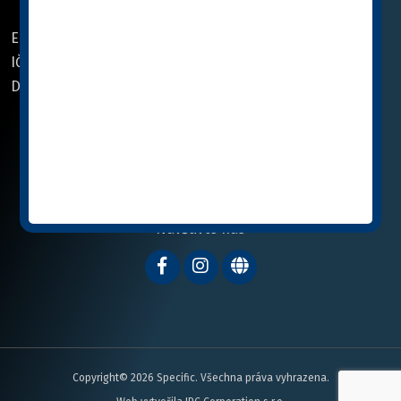
Email:
info@cymedica.cz
Email:
info@cymedica.sk
IČO: 27419941
IČO: 36 03 17 80
DIČ: CZ27419941
DIČ: SK2020068127
Navštivte nás
Copyright© 2026 Specific. Všechna práva vyhrazena.