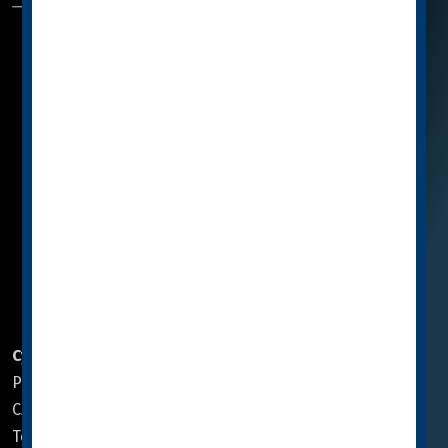
SPECIFIC™ se představuje
Katalog
Jak vybrat SPECIFIC™
Knihovna
Poradna
Podporujeme
Partnerské E-SHOPY
Značka SPECIFIC™
Zásady ochrany osobních údajů
Podrobně o cookies
PROVOZOVATEL WEBU
Cymedica CZ, a.s.
Cymedica SK, spol. s r.o.
Pod Nádražím 308
Družstevná 1415/8
CZ 268 01 Hořovice
960 01 Zvolen, Slovensko
Tel.:
+420 311 706 211
Tel.:
+421 45 540 00 40