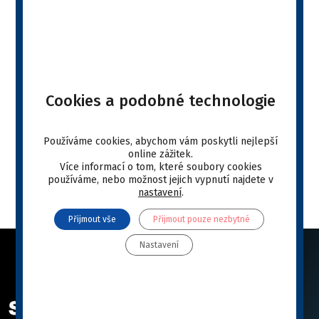
Nejdecký trojskok
Agiliťácký svět se vzpamatovává po dlouhé pauze a
uspořádal 13.6.2021 první jumpdogsácké závody
Cookies a podobné technologie
v Nejdku. Na startu se objevili jak ostřílení
reprezentanti ČR, tak i začínající týmy, které si přišly
vyzkoušet závodní atmosféru. Jako výhru pro vítěze
Používáme cookies, abychom vám poskytli nejlepší
online zážitek.
věnovala společnost Cymedica granule SPECIFIC®.
Více informací o tom, které soubory cookies
používáme, nebo možnost jejich vypnutí najdete v
nastavení
.
Přijmout vše
Přijmout pouze nezbytné
Nastavení
ODKAZY