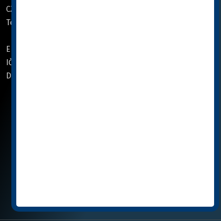
CZ 268 01 Hořovice
960 01 Zvolen, Slovensko
Tel.:
+420 311 706 211
Tel.:
+421 45 540 00 40
Email:
info@cymedica.cz
Email:
info@cymedica.sk
IČO: 27419941
IČO: 36 03 17 80
DIČ: CZ27419941
DIČ: SK2020068127
Navštivte nás