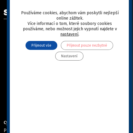
ODKAZY
Používáme cookies, abychom vám poskytli nejlepší
online zážitek.
SPECIFIC™ se představuje
Více informací o tom, které soubory cookies
Katalog
používáme, nebo možnost jejich vypnutí najdete v
nastavení
.
Jak vybrat SPECIFIC™
Knihovna
Přijmout vše
Přijmout pouze nezbytné
Poradna
Nastavení
Podporujeme
Partnerské E-SHOPY
Značka SPECIFIC™
Zásady ochrany osobních údajů
Podrobně o cookies
PROVOZOVATEL WEBU
Cymedica CZ, a.s.
Cymedica SK, spol. s r.o.
Pod Nádražím 308
Družstevná 1415/8