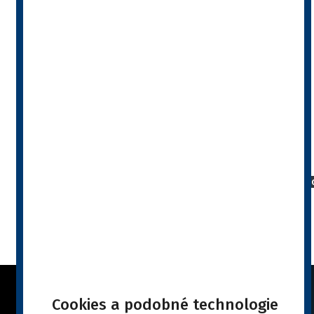
Stáhn
diety_pro_psy_se_soubeznymi_problemy_potravni_alergie
Cookies a podobné technologie