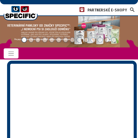
PARTNERSKÉ E-SHOPY
Domů
»
Knihovna
»
Tabulky
»
Technické informace
»
SPECIFIC™- Diety pro psy se souběžnými problémy
»
Potravní alergie